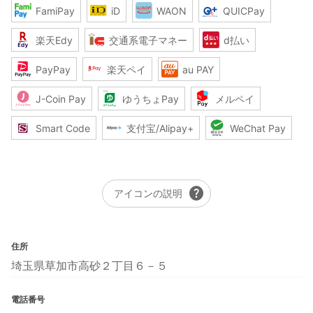
FamiPay
iD
WAON
QUICPay
楽天Edy
交通系電子マネー
d払い
PayPay
楽天ペイ
au PAY
J-Coin Pay
ゆうちょPay
メルペイ
Smart Code
支付宝/Alipay+
WeChat Pay
help
アイコンの説明
住所
埼玉県草加市高砂２丁目６－５
電話番号