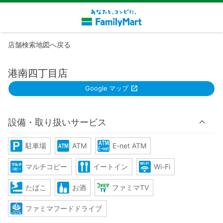
店舗検索地図へ戻る
港南四丁目店
Google マップ
設備・取り扱いサービス
駐車場
ATM
E-net ATM
マルチコピー
イートイン
Wi-Fi
たばこ
お酒
ファミマTV
ファミマフードドライブ