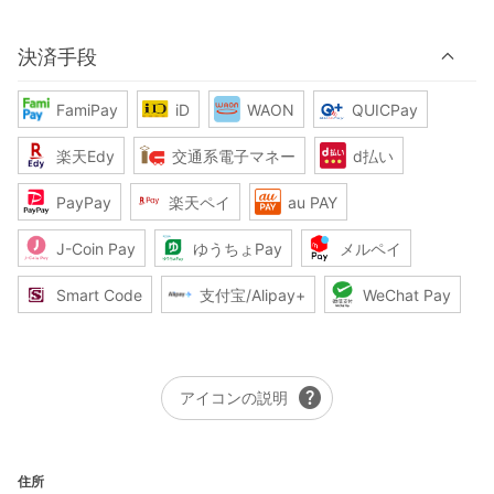
決済手段
FamiPay
iD
WAON
QUICPay
楽天Edy
交通系電子マネー
d払い
PayPay
楽天ペイ
au PAY
J-Coin Pay
ゆうちょPay
メルペイ
Smart Code
支付宝/Alipay+
WeChat Pay
help
アイコンの説明
住所