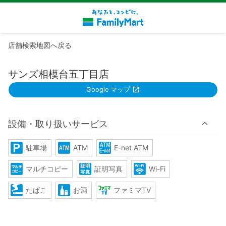
店舗検索地図へ戻る
サンズ相模台五丁目店
Google マップ
設備・取り扱いサービス
駐車場
ATM
E-net ATM
マルチコピー
証明写真
Wi-Fi
たばこ
お酒
ファミマTV