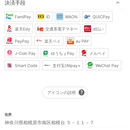
決済手段
FamiPay
iD
WAON
QUICPay
楽天Edy
交通系電子マネー
d払い
PayPay
楽天ペイ
au PAY
J-Coin Pay
ゆうちょPay
メルペイ
Smart Code
支付宝/Alipay+
WeChat Pay
help
アイコンの説明
住所
神奈川県相模原市南区相模台 ５－１１－７