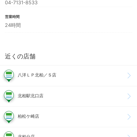
04-7131-8533
営業時間
24時間
近くの店舗
八洋ＬＰ北柏／Ｓ店
北柏駅北口店
柏松ケ崎店
北柏台店