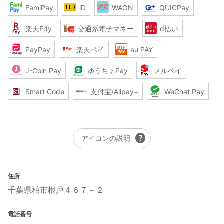
FamiPay
iD
WAON
QUICPay
楽天Edy
交通系電子マネー
d払い
PayPay
楽天ペイ
au PAY
J-Coin Pay
ゆうちょPay
メルペイ
Smart Code
支付宝/Alipay+
WeChat Pay
help
アイコンの説明
住所
千葉県柏市根戸４６７－２
電話番号