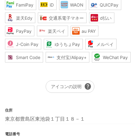
FamiPay
iD
WAON
QUICPay
楽天Edy
交通系電子マネー
d払い
PayPay
楽天ペイ
au PAY
J-Coin Pay
ゆうちょPay
メルペイ
Smart Code
支付宝/Alipay+
WeChat Pay
help
アイコンの説明
住所
東京都豊島区東池袋１丁目１８－１
電話番号