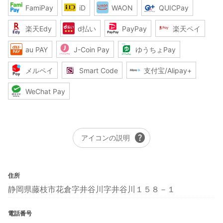
FamiPay
iD
WAON
QUICPay
楽天Edy
d払い
PayPay
楽天ペイ
au PAY
J-Coin Pay
ゆうちょPay
メルペイ
Smart Code
支付宝/Alipay+
WeChat Pay
help
アイコンの説明
住所
静岡県藤枝市花倉字井谷川字井谷川１５８－１
電話番号