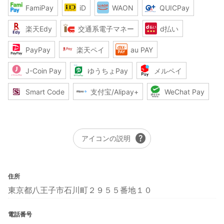
FamiPay
iD
WAON
QUICPay
楽天Edy
交通系電子マネー
d払い
PayPay
楽天ペイ
au PAY
J-Coin Pay
ゆうちょPay
メルペイ
Smart Code
支付宝/Alipay+
WeChat Pay
help
アイコンの説明
住所
東京都八王子市石川町２９５５番地１０
電話番号