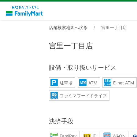
店舗検索地図へ戻る
宮里一丁目店
宮里一丁目店
設備・取り扱いサービス
駐車場
ATM
E-net ATM
ファミマフードドライブ
決済手段
FamiPay
iD
WAON