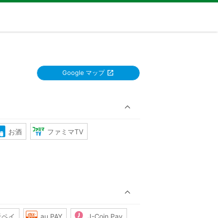
Google マップ
お酒
ファミマTV
天ペイ
au PAY
J-Coin Pay