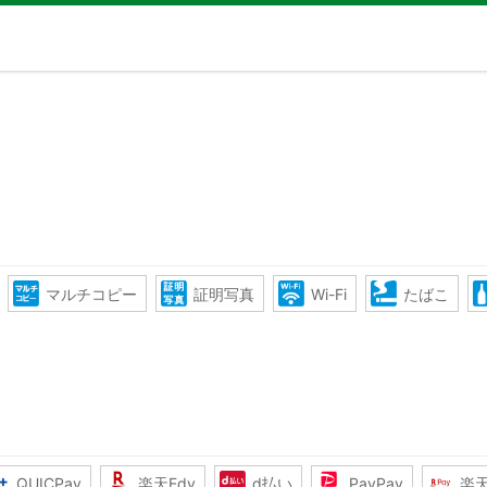
マルチコピー
証明写真
Wi-Fi
たばこ
QUICPay
楽天Edy
d払い
PayPay
楽