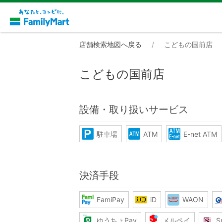
店舗検索地図へ戻る
こどもの国前店
こどもの国前店
設備・取り扱いサービス
駐車場
ATM
E-net ATM
決済手段
FamiPay
iD
WAON
ゆうちょPay
メルペイ
S