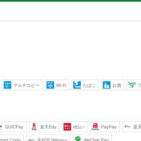
マルチコピー
Wi-Fi
たばこ
お酒
QUICPay
楽天Edy
d払い
PayPay
楽
mart Code
支付宝/Alipay+
WeChat Pay