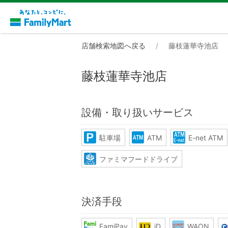
店舗検索地図へ戻る
藤枝蓮華寺池店
藤枝蓮華寺池店
設備・取り扱いサービス
駐車場
ATM
E-net ATM
ファミマフードドライブ
決済手段
FamiPay
iD
WAON