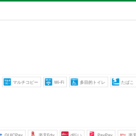
マルチコピー
Wi-Fi
多目的トイレ
たばこ
QUICPay
楽天Edy
d払い
PayPay
楽