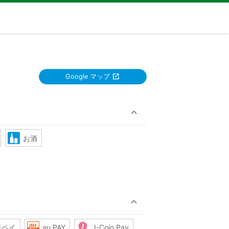
Google マップ
お酒
天ペイ
au PAY
J-Coin Pay