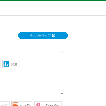
Google マップ
お酒
天ペイ
au PAY
J-Coin Pay