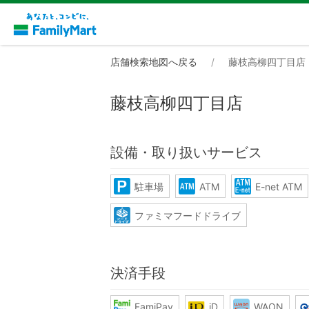
店舗検索地図へ戻る
藤枝高柳四丁目店
藤枝高柳四丁目店
設備・取り扱いサービス
駐車場
ATM
E-net ATM
ファミマフードドライブ
決済手段
FamiPay
iD
WAON