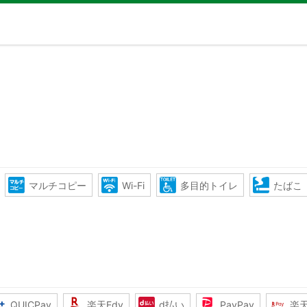
マルチコピー
Wi-Fi
多目的トイレ
たばこ
QUICPay
楽天Edy
d払い
PayPay
楽