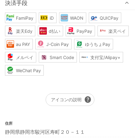
決済手段
FamiPay
iD
WAON
QUICPay
楽天Edy
d払い
PayPay
楽天ペイ
au PAY
J-Coin Pay
ゆうちょPay
メルペイ
Smart Code
支付宝/Alipay+
WeChat Pay
help
アイコンの説明
住所
静岡県静岡市駿河区寿町２０－１１