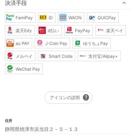
決済手段
FamiPay
iD
WAON
QUICPay
楽天Edy
d払い
PayPay
楽天ペイ
au PAY
J-Coin Pay
ゆうちょPay
メルペイ
Smart Code
支付宝/Alipay+
WeChat Pay
help
アイコンの説明
住所
静岡県焼津市浜当目２－５－１３