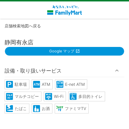
店舗検索地図へ戻る
静岡有永店
Google マップ
設備・取り扱いサービス
駐車場
ATM
E-net ATM
マルチコピー
Wi-Fi
多目的トイレ
たばこ
お酒
ファミマTV