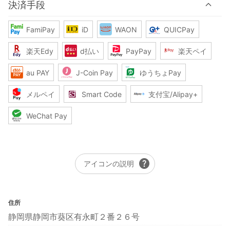
決済手段
FamiPay
iD
WAON
QUICPay
楽天Edy
d払い
PayPay
楽天ペイ
au PAY
J-Coin Pay
ゆうちょPay
メルペイ
Smart Code
支付宝/Alipay+
WeChat Pay
help
アイコンの説明
住所
静岡県静岡市葵区有永町２番２６号