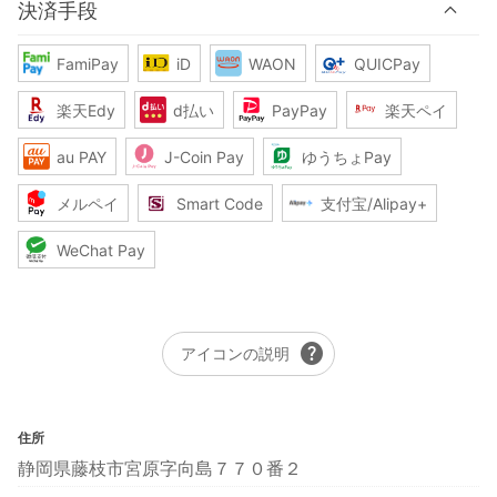
決済手段
FamiPay
iD
WAON
QUICPay
楽天Edy
d払い
PayPay
楽天ペイ
au PAY
J-Coin Pay
ゆうちょPay
メルペイ
Smart Code
支付宝/Alipay+
WeChat Pay
help
アイコンの説明
住所
静岡県藤枝市宮原字向島７７０番２