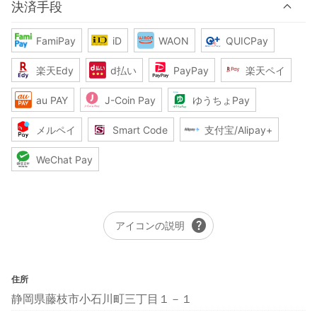
決済手段
FamiPay
iD
WAON
QUICPay
楽天Edy
d払い
PayPay
楽天ペイ
au PAY
J-Coin Pay
ゆうちょPay
メルペイ
Smart Code
支付宝/Alipay+
WeChat Pay
help
アイコンの説明
住所
静岡県藤枝市小石川町三丁目１－１