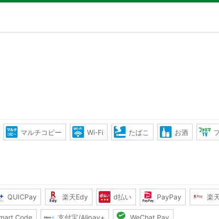
マルチコピー
Wi-Fi
たばこ
お酒
QUICPay
楽天Edy
d払い
PayPay
楽
mart Code
支付宝/Alipay+
WeChat Pay