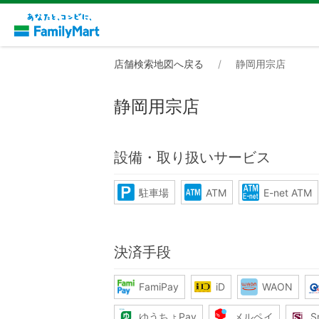
店舗検索地図へ戻る
静岡用宗店
静岡用宗店
設備・取り扱いサービス
駐車場
ATM
E-net ATM
決済手段
FamiPay
iD
WAON
ゆうちょPay
メルペイ
S