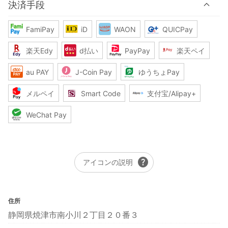
決済手段
FamiPay
iD
WAON
QUICPay
楽天Edy
d払い
PayPay
楽天ペイ
au PAY
J-Coin Pay
ゆうちょPay
メルペイ
Smart Code
支付宝/Alipay+
WeChat Pay
help
アイコンの説明
住所
静岡県焼津市南小川２丁目２０番３