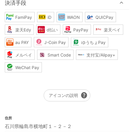
決済手段
FamiPay
iD
WAON
QUICPay
楽天Edy
d払い
PayPay
楽天ペイ
au PAY
J-Coin Pay
ゆうちょPay
メルペイ
Smart Code
支付宝/Alipay+
WeChat Pay
help
アイコンの説明
住所
石川県輪島市横地町１－２－２