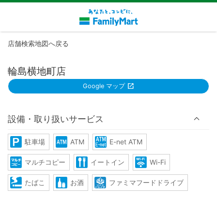
店舗検索地図へ戻る
輪島横地町店
Google マップ
設備・取り扱いサービス
駐車場
ATM
E-net ATM
マルチコピー
イートイン
Wi-Fi
たばこ
お酒
ファミマフードドライブ