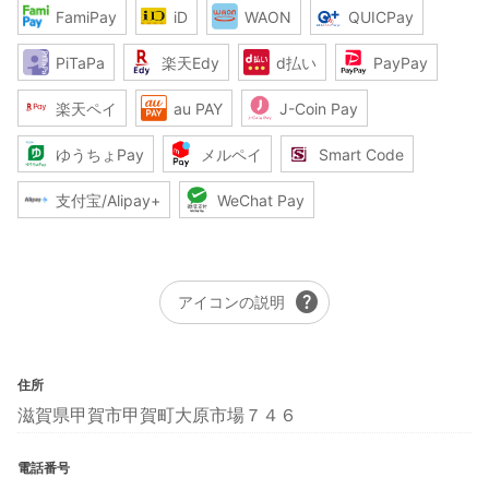
FamiPay
iD
WAON
QUICPay
PiTaPa
楽天Edy
d払い
PayPay
楽天ペイ
au PAY
J-Coin Pay
ゆうちょPay
メルペイ
Smart Code
支付宝/Alipay+
WeChat Pay
help
アイコンの説明
住所
滋賀県甲賀市甲賀町大原市場７４６
電話番号