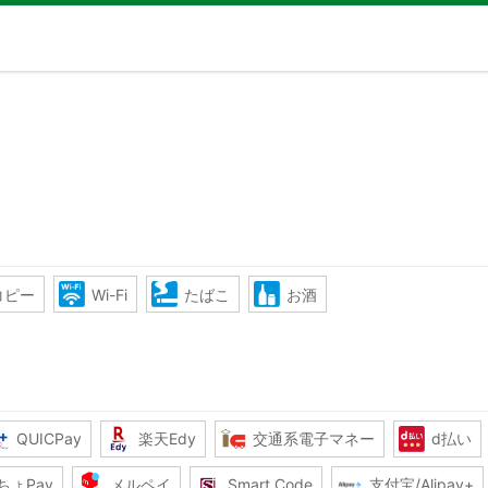
コピー
Wi-Fi
たばこ
お酒
QUICPay
楽天Edy
交通系電子マネー
d払い
ちょPay
メルペイ
Smart Code
支付宝/Alipay+