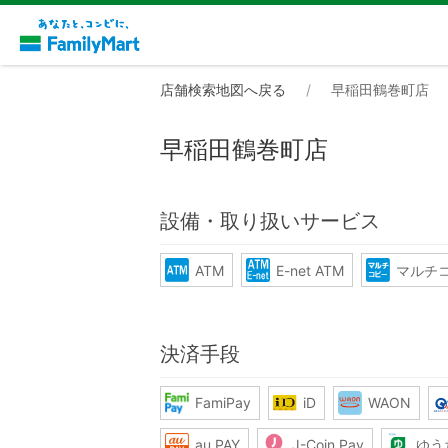
店舗検索地図へ戻る
早稲田鶴巻町店
早稲田鶴巻町店
設備・取り扱いサービス
ATM
E-net ATM
マルチ
決済手段
FamiPay
iD
WAON
au PAY
J-Coin Pay
ゆう