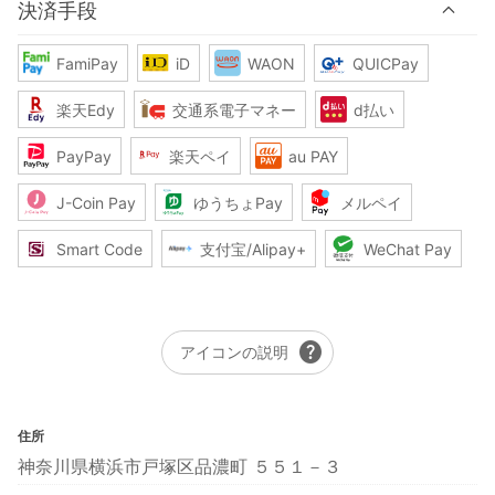
決済手段
FamiPay
iD
WAON
QUICPay
楽天Edy
交通系電子マネー
d払い
PayPay
楽天ペイ
au PAY
J-Coin Pay
ゆうちょPay
メルペイ
Smart Code
支付宝/Alipay+
WeChat Pay
help
アイコンの説明
住所
神奈川県横浜市戸塚区品濃町 ５５１－３