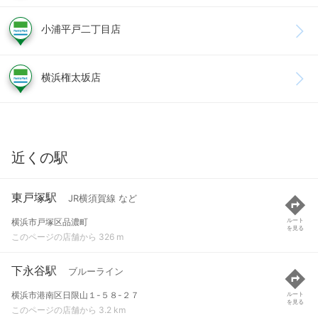
小浦平戸二丁目店
横浜権太坂店
近くの駅
東戸塚駅
JR横須賀線 など
横浜市戸塚区品濃町
ルート
を見る
このページの店舗から 326 m
下永谷駅
ブルーライン
横浜市港南区日限山１-５８-２７
ルート
を見る
このページの店舗から 3.2 km