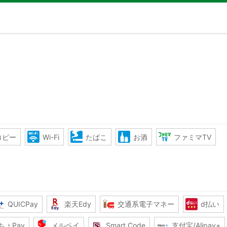
コピー
Wi-Fi
たばこ
お酒
ファミマTV
QUICPay
楽天Edy
交通系電子マネー
d払い
ちょPay
メルペイ
Smart Code
支付宝/Alipay+