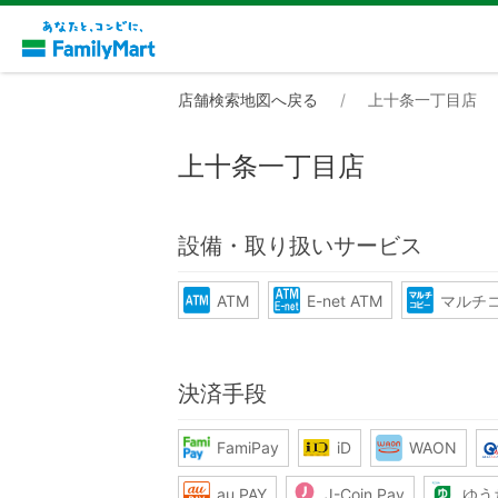
店舗検索地図へ戻る
上十条一丁目店
上十条一丁目店
設備・取り扱いサービス
ATM
E-net ATM
マルチ
決済手段
FamiPay
iD
WAON
au PAY
J-Coin Pay
ゆう