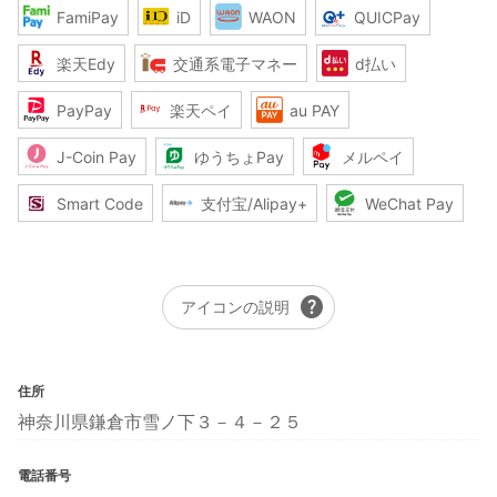
FamiPay
iD
WAON
QUICPay
楽天Edy
交通系電子マネー
d払い
PayPay
楽天ペイ
au PAY
J-Coin Pay
ゆうちょPay
メルペイ
Smart Code
支付宝/Alipay+
WeChat Pay
help
アイコンの説明
住所
神奈川県鎌倉市雪ノ下３－４－２５
電話番号