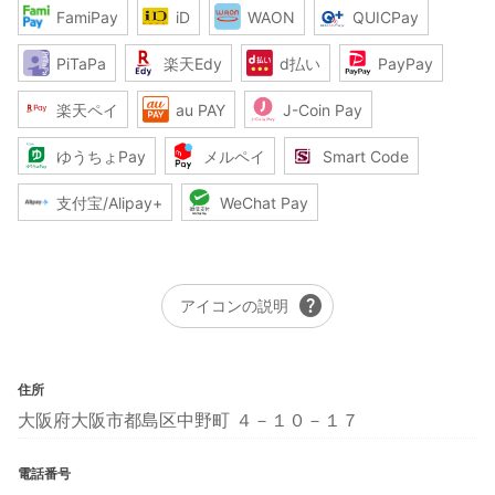
FamiPay
iD
WAON
QUICPay
PiTaPa
楽天Edy
d払い
PayPay
楽天ペイ
au PAY
J-Coin Pay
ゆうちょPay
メルペイ
Smart Code
支付宝/Alipay+
WeChat Pay
help
アイコンの説明
住所
大阪府大阪市都島区中野町 ４－１０－１７
電話番号