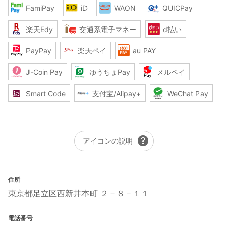
FamiPay
iD
WAON
QUICPay
楽天Edy
交通系電子マネー
d払い
PayPay
楽天ペイ
au PAY
J-Coin Pay
ゆうちょPay
メルペイ
Smart Code
支付宝/Alipay+
WeChat Pay
help
アイコンの説明
住所
東京都足立区西新井本町 ２－８－１１
電話番号