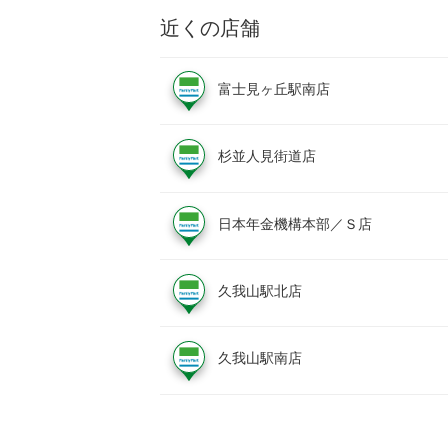
近くの店舗
富士見ヶ丘駅南店
杉並人見街道店
日本年金機構本部／Ｓ店
久我山駅北店
久我山駅南店