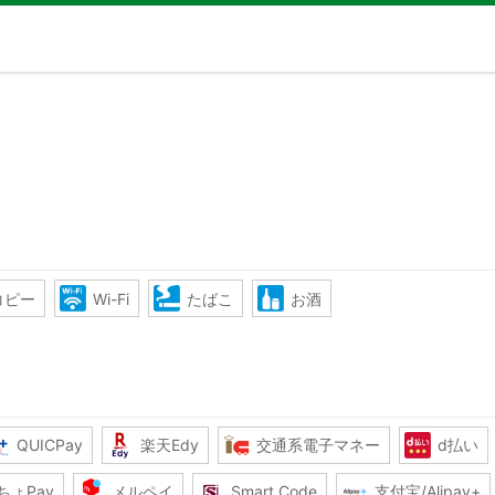
コピー
Wi-Fi
たばこ
お酒
QUICPay
楽天Edy
交通系電子マネー
d払い
ちょPay
メルペイ
Smart Code
支付宝/Alipay+