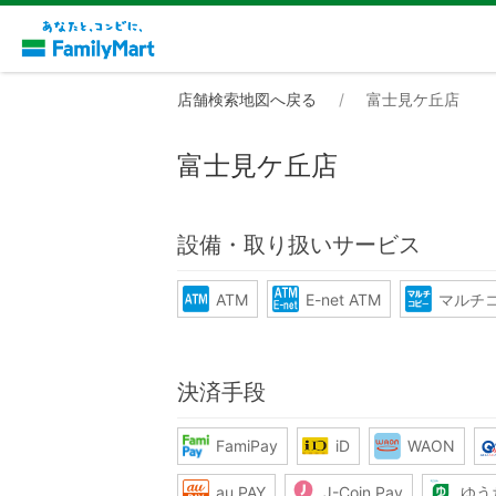
店舗検索地図へ戻る
富士見ケ丘店
富士見ケ丘店
設備・取り扱いサービス
ATM
E-net ATM
マルチ
決済手段
FamiPay
iD
WAON
au PAY
J-Coin Pay
ゆう