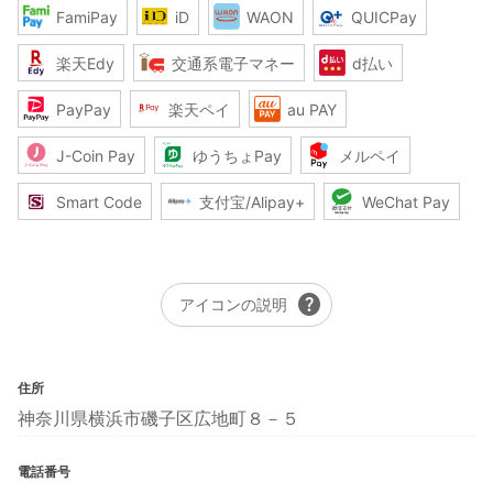
FamiPay
iD
WAON
QUICPay
楽天Edy
交通系電子マネー
d払い
PayPay
楽天ペイ
au PAY
J-Coin Pay
ゆうちょPay
メルペイ
Smart Code
支付宝/Alipay+
WeChat Pay
help
アイコンの説明
住所
神奈川県横浜市磯子区広地町８－５
電話番号