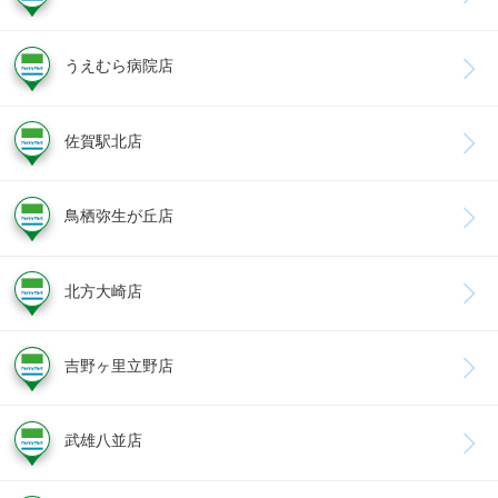
うえむら病院店
佐賀駅北店
鳥栖弥生が丘店
北方大崎店
吉野ヶ里立野店
武雄八並店