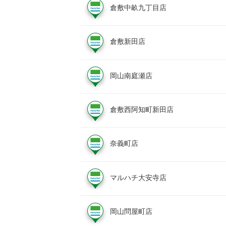
倉敷中畝九丁目店
倉敷新田店
岡山南庭瀬店
倉敷西阿知町新田店
奈義町店
マルハチ大安寺店
岡山問屋町店