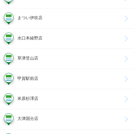
まつい伊吹店
水口本綾野店
草津笠山店
甲賀駅前店
米原杉澤店
大津国分店